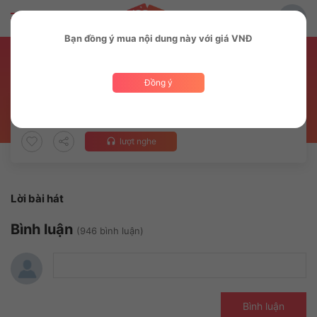
Bạn đồng ý mua nội dung này với giá VNĐ
MV
lượt nghe
headset
Lời bài hát
Bình luận
(946 bình luận)
Bình luận