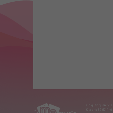
Cơ quan quản lý: 
Địa chỉ: Số 57 Ph