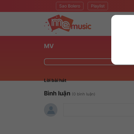
Sao Bolero
Playlist
MV
Lời bài hát
Bình luận
(0 bình luận)