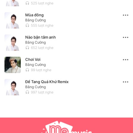
525 lượt nghe
headset
Mùa đông
Bằng Cường
555 lượt nghe
headset
Nào bận tâm anh
Bằng Cường
652 lượt nghe
headset
Chơi Vơi
Bằng Cường
99 lượt nghe
headset
Để Tang Quá Khứ Remix
Bằng Cường
997 lượt nghe
headset