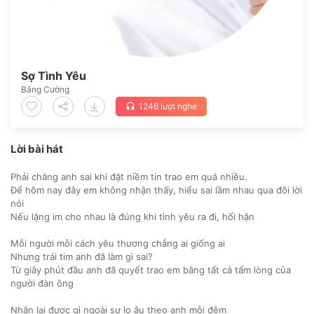
Sợ Tình Yêu
Bằng Cường
1246 lượt nghe
headset
Lời bài hát
Phải chăng anh sai khi đặt niềm tin trao em quá nhiều.
Để hôm nay đây em không nhận thấy, hiểu sai lầm nhau qua đôi lời
nói
Nếu lặng im cho nhau là đúng khi tình yêu ra đi, hối hận
Mỗi người mỗi cách yêu thương chẳng ai giống ai
Nhưng trái tim anh đã làm gì sai?
Từ giây phút đầu anh đã quyết trao em bằng tất cả tấm lòng của
người đàn ông
Nhận lại được gì ngoài sự lo âu theo anh mỗi đêm