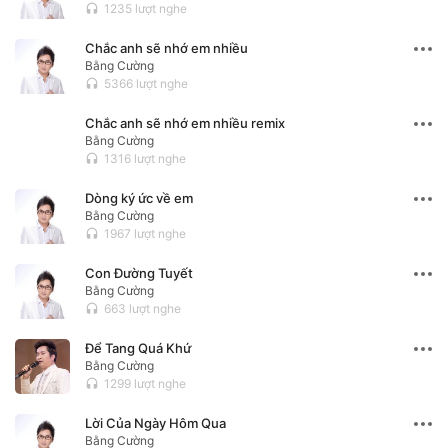
1235 lượt nghe
headset
Chắc anh sẽ nhớ em nhiều
Bằng Cường
5366 lượt nghe
headset
Chắc anh sẽ nhớ em nhiều remix
Bằng Cường
1316 lượt nghe
headset
Dòng ký ức về em
Bằng Cường
1967 lượt nghe
headset
Con Đường Tuyết
Bằng Cường
663 lượt nghe
headset
Để Tang Quá Khứ
Bằng Cường
1299 lượt nghe
headset
Lời Của Ngày Hôm Qua
Bằng Cường