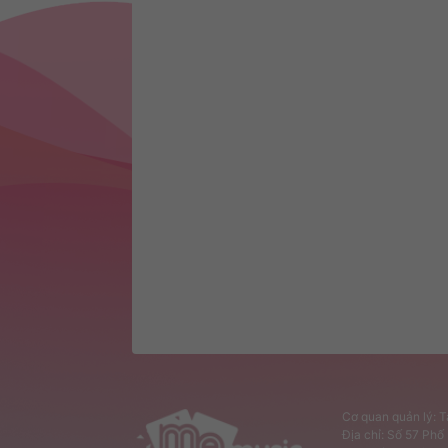
Cơ quan quản lý: 
Địa chỉ: Số 57 Ph