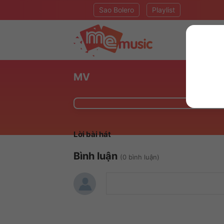
Sao Bolero
Playlist
MV
Lời bài hát
Bình luận
(0 bình luận)