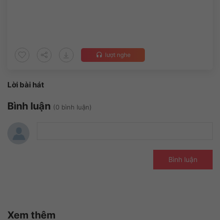
lượt nghe
headset
Lời bài hát
Bình luận
(0 bình luận)
Bình luận
Xem thêm