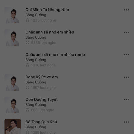
Chỉ Mình Ta Nhung Nhớ
Bằng Cường
1235 lượt nghe
headset
Chắc anh sẽ nhớ em nhiều
Bằng Cường
5366 lượt nghe
headset
Chắc anh sẽ nhớ em nhiều remix
Bằng Cường
1316 lượt nghe
headset
Dòng ký ức về em
Bằng Cường
1967 lượt nghe
headset
Con Đường Tuyết
Bằng Cường
663 lượt nghe
headset
Để Tang Quá Khứ
Bằng Cường
1299 lượt nghe
headset