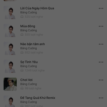
Lời Của Ngày Hôm Qua
Bằng Cường
525 lượt nghe
headset
Mùa đông
Bằng Cường
555 lượt nghe
headset
Nào bận tâm anh
Bằng Cường
652 lượt nghe
headset
Sợ Tình Yêu
Bằng Cường
1246 lượt nghe
headset
Chơi Vơi
Bằng Cường
99 lượt nghe
headset
Để Tang Quá Khứ Remix
Bằng Cường
997 lượt nghe
headset