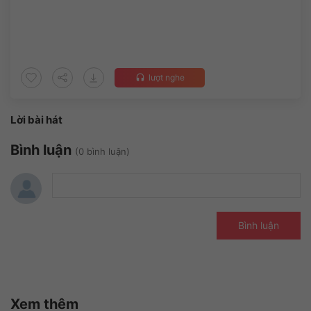
lượt nghe
headset
Lời bài hát
Bình luận
(0 bình luận)
Bình luận
Xem thêm