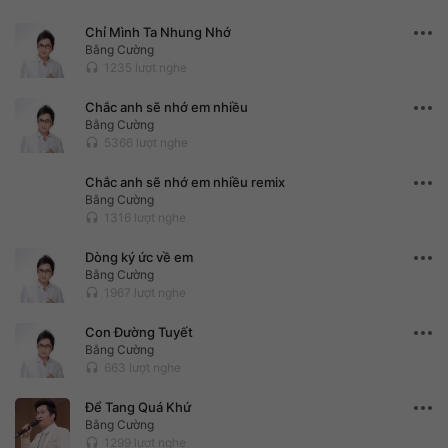
Chỉ Mình Ta Nhung Nhớ
Bằng Cường
1235 lượt nghe
headset
Chắc anh sẽ nhớ em nhiều
Bằng Cường
5366 lượt nghe
headset
Chắc anh sẽ nhớ em nhiều remix
Bằng Cường
1316 lượt nghe
headset
Dòng ký ức về em
Bằng Cường
1967 lượt nghe
headset
Con Đường Tuyết
Bằng Cường
663 lượt nghe
headset
Để Tang Quá Khứ
Bằng Cường
1299 lượt nghe
headset