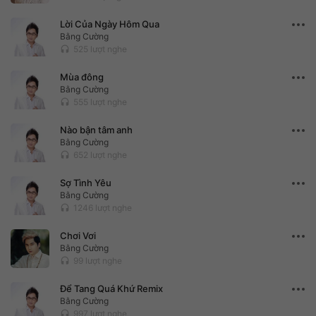
Lời Của Ngày Hôm Qua
Bằng Cường
525 lượt nghe
headset
Mùa đông
Bằng Cường
555 lượt nghe
headset
Nào bận tâm anh
Bằng Cường
652 lượt nghe
headset
Sợ Tình Yêu
Bằng Cường
1246 lượt nghe
headset
Chơi Vơi
Bằng Cường
99 lượt nghe
headset
Để Tang Quá Khứ Remix
Bằng Cường
997 lượt nghe
headset