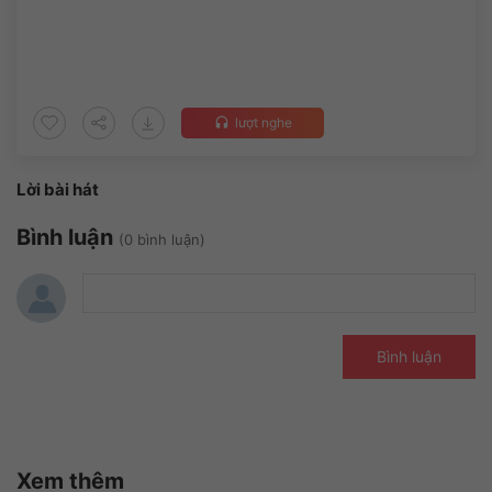
lượt nghe
headset
Lời bài hát
Bình luận
(0 bình luận)
Bình luận
Xem thêm