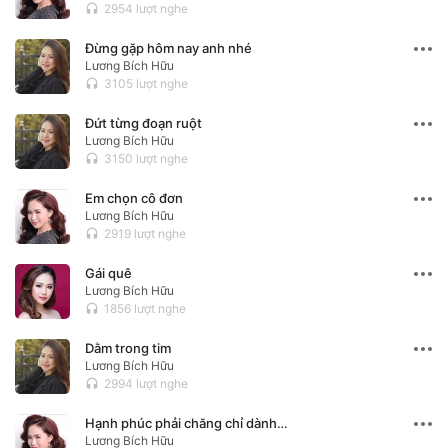
2954 lượt nghe
headset
Đừng gặp hôm nay anh nhé
Lương Bích Hữu
3105 lượt nghe
headset
Đứt từng đoạn ruột
Lương Bích Hữu
3150 lượt nghe
headset
Em chọn cô đơn
Lương Bích Hữu
2919 lượt nghe
headset
Gái quê
Lương Bích Hữu
1856 lượt nghe
headset
Dằm trong tim
Lương Bích Hữu
2994 lượt nghe
headset
Hạnh phúc phải chăng chỉ dành cho người giàu
Lương Bích Hữu