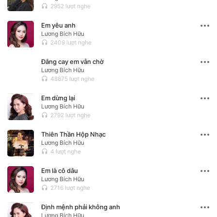
2952 lượt nghe
headset
Em yêu anh
Lương Bích Hữu
2409 lượt nghe
headset
Đắng cay em vẫn chờ
Lương Bích Hữu
48875 lượt nghe
headset
Em dừng lại
Lương Bích Hữu
2792 lượt nghe
headset
Thiên Thần Hộp Nhạc
Lương Bích Hữu
4 lượt nghe
headset
Em là cô dâu
Lương Bích Hữu
2716 lượt nghe
headset
Định mệnh phải không anh
Lương Bích Hữu