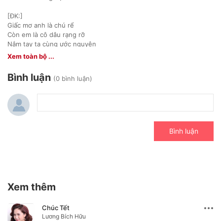
[ĐK:]
Giấc mơ anh là chú rể
Còn em là cô dâu rạng rỡ
Nắm tay ta cùng ước nguyện
Trọn đời ta yêu không cách xa.
Xem toàn bộ ...
Từ lâu em đã yêu thầm anh đó
Bình luận
(0 bình luận)
Mà không dám nói nên lời
Ánh trăng hiểu được lòng
Của em còn ngại ngùng
Dẫu đã yêu người rồi biết không?
Bình luận
Xem thêm
Chúc Tết
Lương Bích Hữu