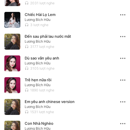
2031 lượt nghe
headset
Chiếc Hài Lọ Lem
Lương Bích Hữu
3 lượt nghe
headset
Đến sau phải lau nước mắt
Lương Bích Hữu
3177 lượt nghe
headset
Dù sao vẫn yêu anh
Lương Bích Hữu
3105 lượt nghe
headset
Trễ hẹn nữa rồi
Lương Bích Hữu
1890 lượt nghe
headset
Em yêu anh chinese version
Lương Bích Hữu
1531 lượt nghe
headset
Con Nhà Nghèo
Lương Bích Hữu