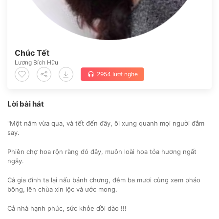
Chúc Tết
Lương Bích Hữu
2954 lượt nghe
headset
Lời bài hát
"Một năm vừa qua, và tết đến đây, ôi xung quanh mọi người đắm
say.
Phiên chợ hoa rộn ràng đó đây, muôn loài hoa tỏa hương ngất
ngây.
Cả gia đình ta lại nấu bánh chưng, đêm ba mươi cùng xem pháo
bông, lên chùa xin lộc và ước mong.
Cả nhà hạnh phúc, sức khỏe dồi dào !!!