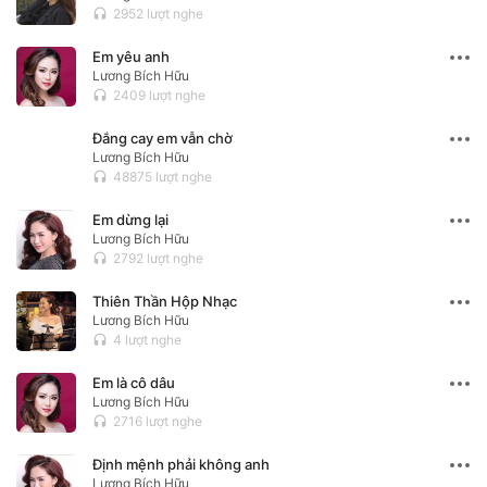
2952 lượt nghe
headset
Em yêu anh
Lương Bích Hữu
2409 lượt nghe
headset
Đắng cay em vẫn chờ
Lương Bích Hữu
48875 lượt nghe
headset
Em dừng lại
Lương Bích Hữu
2792 lượt nghe
headset
Thiên Thần Hộp Nhạc
Lương Bích Hữu
4 lượt nghe
headset
Em là cô dâu
Lương Bích Hữu
2716 lượt nghe
headset
Định mệnh phải không anh
Lương Bích Hữu