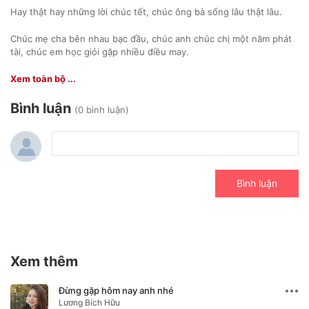
Hay thật hay những lời chúc tết, chúc ông bà sống lâu thật lâu.
Chúc mẹ cha bên nhau bạc đầu, chúc anh chúc chị một năm phát
tài, chúc em học giỏi gặp nhiều điều may.
Vui thật vui, được mặc áo mới.
Xem toàn bộ ...
Bước ra đường ai cũng cười tươi.
Bình luận
(0 bình luận)
Gặp trẻ em phát bao lì xì, cùng người thân đi đây đi đó.
Ta chúc tết mọi nhà.
Bình luận
Chúc ông bà sống lâu thật lâu, chúc mẹ cha sức khỏe dồi dào,
chúc anh chị làm ăn phát tài, chúc em thơ học hành suông sẻ,
chúc bà con lối xóm gặp may. Một mùa xuân rộn ràng hạnh phúc,
vang câu chúc đến khắp mọi nhà !!!"
Xem thêm
Đừng gặp hôm nay anh nhé
Lương Bích Hữu