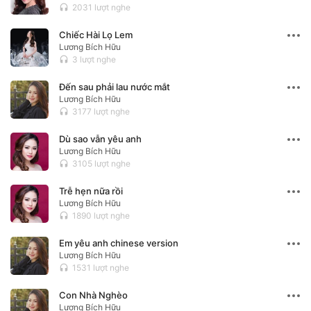
2031 lượt nghe
headset
Chiếc Hài Lọ Lem
Lương Bích Hữu
3 lượt nghe
headset
Đến sau phải lau nước mắt
Lương Bích Hữu
3177 lượt nghe
headset
Dù sao vẫn yêu anh
Lương Bích Hữu
3105 lượt nghe
headset
Trễ hẹn nữa rồi
Lương Bích Hữu
1890 lượt nghe
headset
Em yêu anh chinese version
Lương Bích Hữu
1531 lượt nghe
headset
Con Nhà Nghèo
Lương Bích Hữu