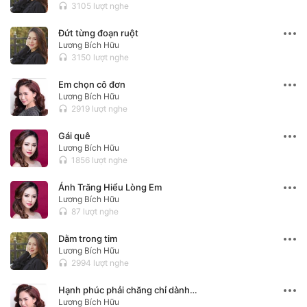
3105 lượt nghe
headset
Đứt từng đoạn ruột
Lương Bích Hữu
3150 lượt nghe
headset
Em chọn cô đơn
Lương Bích Hữu
2919 lượt nghe
headset
Gái quê
Lương Bích Hữu
1856 lượt nghe
headset
Ánh Trăng Hiểu Lòng Em
Lương Bích Hữu
87 lượt nghe
headset
Dằm trong tim
Lương Bích Hữu
2994 lượt nghe
headset
Hạnh phúc phải chăng chỉ dành cho người giàu
Lương Bích Hữu